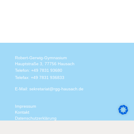
Robert-Gerwig-Gymnasium
Hauptstraße 3, 77756 Hausach
Telefon: +49 7831 93680
Telefax: +49 7831 936833
E-Mail: sekretariat@rgg-hausach.de
Impressum
Kontakt
Datenschutzerklärung