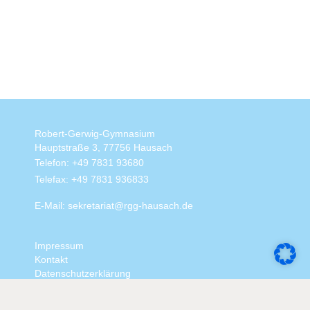
Robert-Gerwig-Gymnasium
Hauptstraße 3, 77756 Hausach
Telefon: +49 7831 93680
Telefax: +49 7831 936833
E-Mail: sekretariat@rgg-hausach.de
Impressum
Kontakt
Datenschutzerklärung