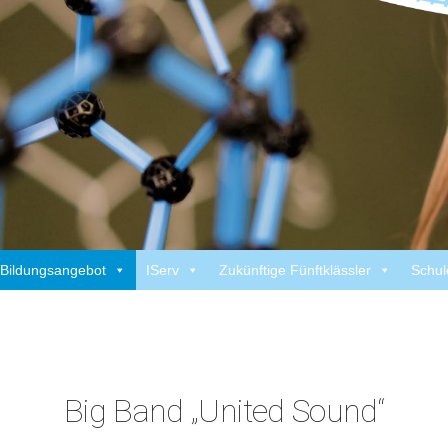
Bildungsangebot
IServ
Zukünftige Fünftklässler
Schul
Big Band „United Sound“