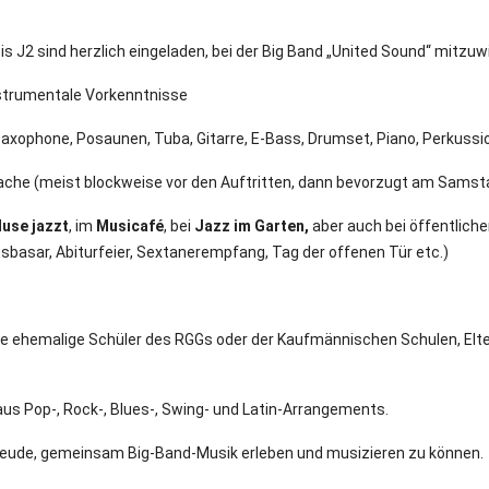
bis J2 sind herzlich eingeladen, bei der Big Band „United Sound“ mitzuw
strumentale Vorkenntnisse
xophone, Posaunen, Tuba, Gitarre, E-Bass, Drumset, Piano, Perkussi
che (meist blockweise vor den Auftritten, dann bevorzugt am Sams
use jazzt
, im
Musicafé
, bei
Jazz im Garten,
aber auch bei öffentlich
asar, Abiturfeier, Sextanerempfang, Tag der offenen Tür etc.)
se ehemalige Schüler des RGGs oder der Kaufmännischen Schulen, Elt
us Pop-, Rock-, Blues-, Swing- und Latin-Arrangements.
Freude, gemeinsam Big-Band-Musik erleben und musizieren zu können.