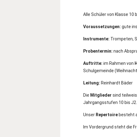
Alle Schüler von Klasse 10 
Voraussetzungen:
gute in
Instrumente:
Trompeten, Sa
Probentermin:
nach Abspra
Auftritte:
im Rahmen von
H
Schulgemeinde (Weihnachtsb
Leitung:
Reinhardt Bäder
Die
Mitglieder
sind teilwei
Jahrgangsstufen 10 bis J2.
Unser
Repertoire
besteht a
Im Vordergrund steht die 