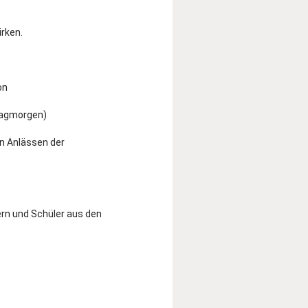
irken.
on
tagmorgen)
en Anlässen der
ern und Schüler aus den