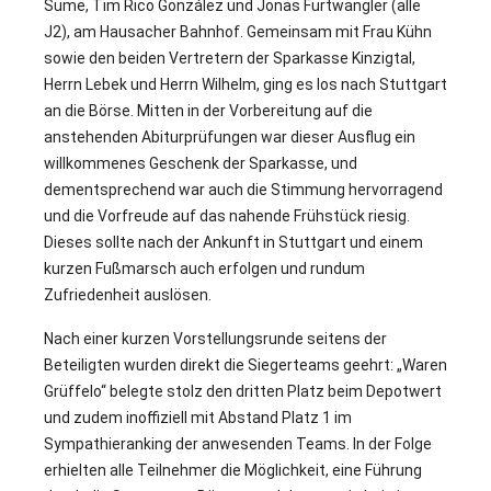
Süme, Tim Rico González und Jonas Furtwängler (alle
J2), am Hausacher Bahnhof. Gemeinsam mit Frau Kühn
sowie den beiden Vertretern der Sparkasse Kinzigtal,
Herrn Lebek und Herrn Wilhelm, ging es los nach Stuttgart
an die Börse. Mitten in der Vorbereitung auf die
anstehenden Abiturprüfungen war dieser Ausflug ein
willkommenes Geschenk der Sparkasse, und
dementsprechend war auch die Stimmung hervorragend
und die Vorfreude auf das nahende Frühstück riesig.
Dieses sollte nach der Ankunft in Stuttgart und einem
kurzen Fußmarsch auch erfolgen und rundum
Zufriedenheit auslösen.
Nach einer kurzen Vorstellungsrunde seitens der
Beteiligten wurden direkt die Siegerteams geehrt: „Waren
Grüffelo“ belegte stolz den dritten Platz beim Depotwert
und zudem inoffiziell mit Abstand Platz 1 im
Sympathieranking der anwesenden Teams. In der Folge
erhielten alle Teilnehmer die Möglichkeit, eine Führung