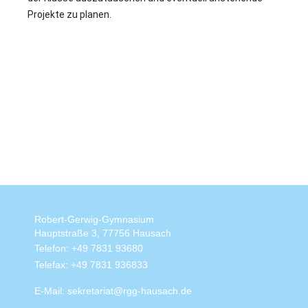
Projekte zu planen.
.
.
Robert-Gerwig-Gymnasium
Hauptstraße 3, 77756 Hausach
Telefon: +49 7831 93680
Telefax: +49 7831 936833
E-Mail: sekretariat@rgg-hausach.de